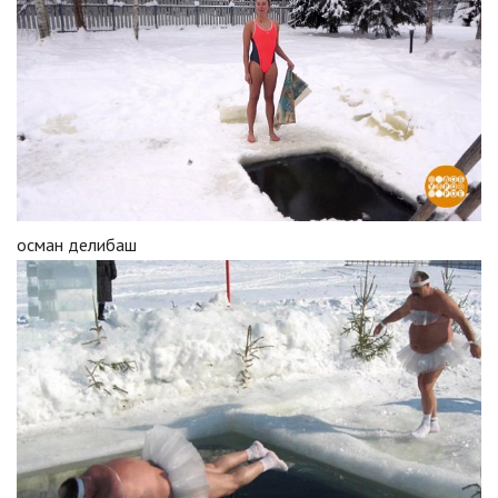
осман делибаш