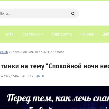
Арты
Картинки
Трафареты
Рисунки
Шаб
v.club
» Спокойной ночи необычные 88 фото
тинки на тему "Спокойной ночи н
5-2025, 16:04
833
0