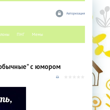
Авторизация
лоны
ПНГ
Мемы
еобычные" с юмором