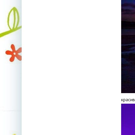
красив