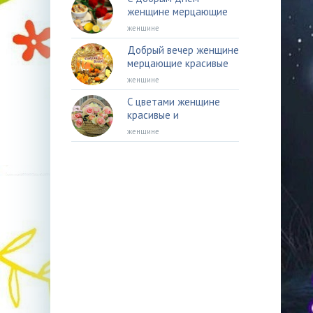
женщине мерцающие
женщине
Добрый вечер женщине
мерцающие красивые
женщине
С цветами женщине
красивые и
женщине