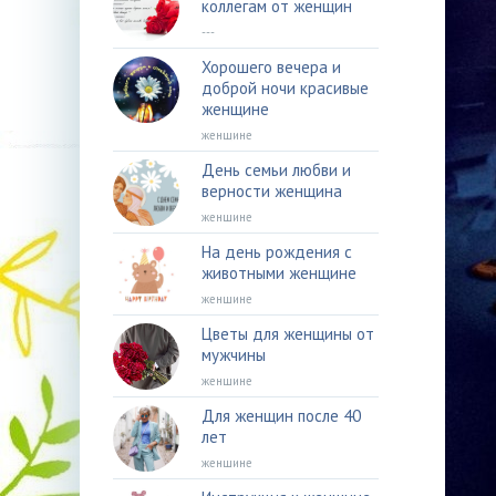
коллегам от женщин
---
Хорошего вечера и
доброй ночи красивые
женщине
женщине
День семьи любви и
верности женщина
женщине
На день рождения с
животными женщине
женщине
Цветы для женщины от
мужчины
женщине
Для женщин после 40
лет
женщине