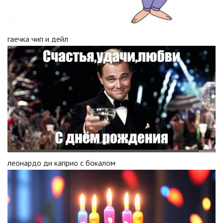
гаечка чип и дейл
леонардо ди каприо с бокалом