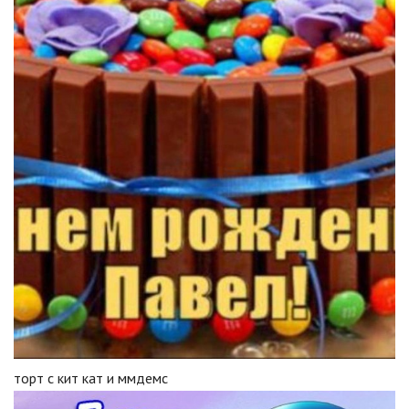
торт с кит кат и ммдемс