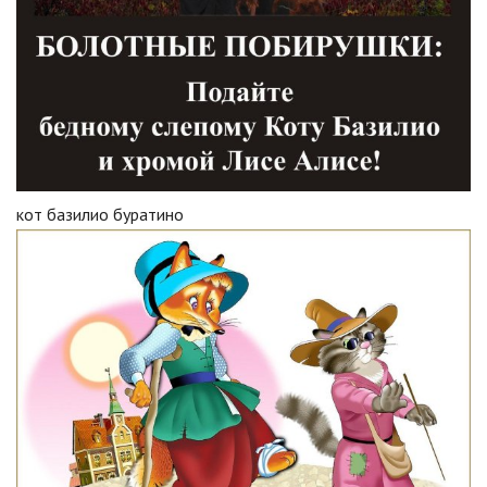
кот базилио буратино