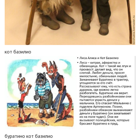
кот базилио
буратино кот базилио