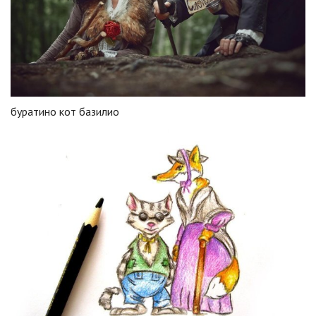
буратино кот базилио