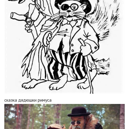
сказка дядюшки римуса