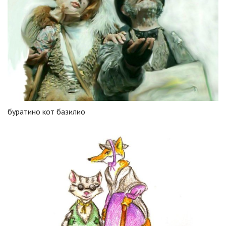
буратино кот базилио