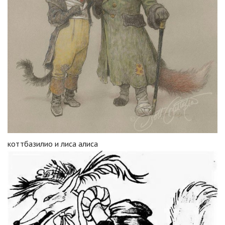
коттбазилио и лиса алиса