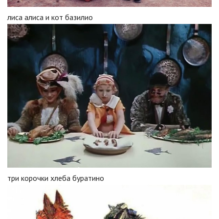
лиса алиса и кот базилио
три корочки хлеба буратино