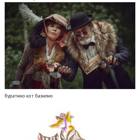
буратино кот базилио