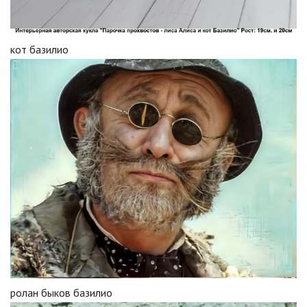
кот базилио
ролан быков базилио