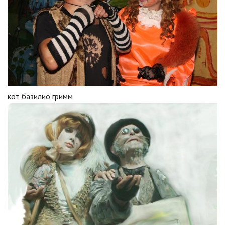
кот базилио гримм