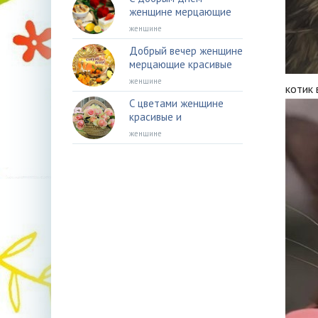
женщине мерцающие
женщине
Добрый вечер женщине
мерцающие красивые
женщине
котик 
С цветами женщине
красивые и
женщине