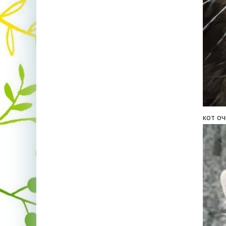
кот оч