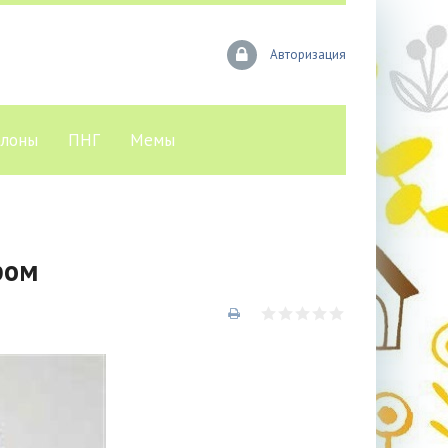
Авторизация
лоны
ПНГ
Мемы
ром