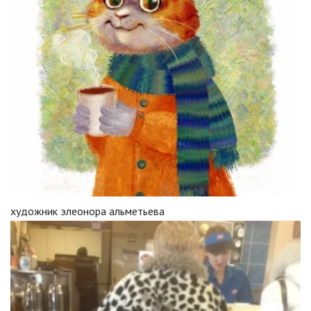
художник элеонора альметьева