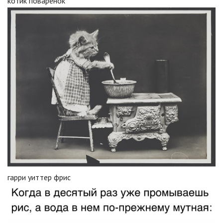
котик поваренок
гарри уиттер фрис